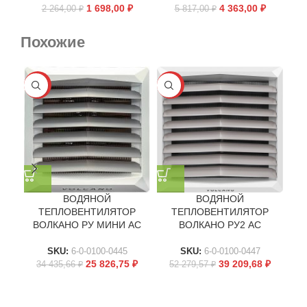
1 698,00
₽
4 363,00
₽
2 264,00
₽
5 817,00
₽
Похожие
-25%
-25%
-2
ВОДЯНОЙ
ВОДЯНОЙ
ТЕПЛОВЕНТИЛЯТОР
ТЕПЛОВЕНТИЛЯТОР
ВОЛКАНО РУ МИНИ АС
ВОЛКАНО РУ2 АС
SKU:
6-0-0100-0445
SKU:
6-0-0100-0447
25 826,75
₽
39 209,68
₽
34 435,66
₽
52 279,57
₽
5