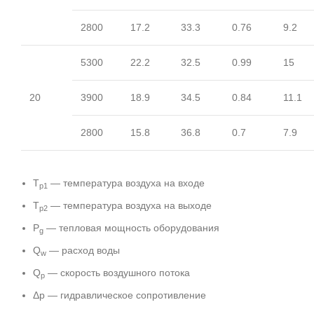
2800
17.2
33.3
0.76
9.2
5300
22.2
32.5
0.99
15
20
3900
18.9
34.5
0.84
11.1
2800
15.8
36.8
0.7
7.9
T
— температура воздуха на входе
p1
T
— температура воздуха на выходе
p2
P
— тепловая мощность оборудования
g
Q
— расход воды
w
Q
— скорость воздушного потока
p
Δp — гидравлическое сопротивление