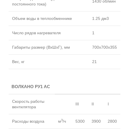
1430 об/мин
постоянного тока)
Объем воды в теплообменнике
1.25 дм3
Число рядов нагревателя
1
Габариты размер (ВхШхГ), мм
700x700x355
Вес, кг
21
ВОЛКАНО РУ1 АС
Скорость работы
III
II
I
вентилятора
3
Расходы воздуха
м
/ч
5300
3900
2800