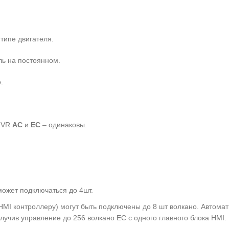
типе двигателя.
ль на постоянном.
е
.
O VR
АС
и
ЕС
– одинаковы.
 может подключаться до 4шт.
 HMI контроллеру) могут быть подключены до 8 шт волкано. Автома
лучив управление до 256 волкано ЕС с одного главного блока HMI.