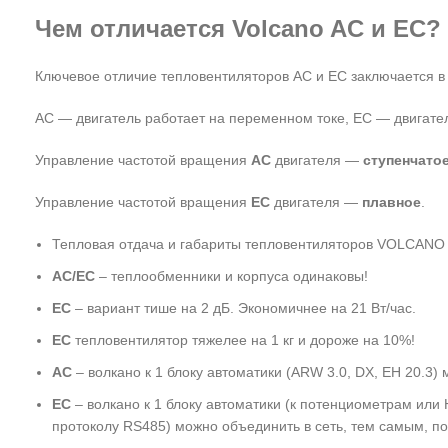
Чем отличается Volcano AC и EC?
Ключевое отличие тепловентиляторов AC и EC заключается в 
AC — двигатель работает на переменном токе, EC — двигате
Управление частотой вращения
AC
двигателя —
ступенчато
Управление частотой вращения
EC
двигателя —
плавное
.
Тепловая отдача и габариты тепловентиляторов VOLCAN
AC/EC
– теплообменники и корпуса одинаковы!
EC
– вариант тише на 2 дБ. Экономичнее на 21 Вт/час.
ЕС
тепловентилятор тяжелее на 1 кг и дороже на 10%!
АС
– волкано к 1 блоку автоматики (ARW 3.0, DX, EH 20.3)
ЕС
– волкано к 1 блоку автоматики (к потенциометрам или
протоколу RS485) можно объединить в сеть, тем самым, по