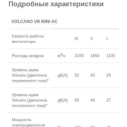
Подробные характеристики
VOLCANO VR MINI AC
Скорость работы
III
II
I
вентилятора
3
Расходы воздуха
м
/ч
2100
1650
1100
Уровень шума
Volcano (двигатель
дБ(А)
52
42
29
переменного тока)*
Уровень шума
Volcano (двигатель
дБ(А)
50
40
27
постоянного тока)*
Мощность
электродвигателя