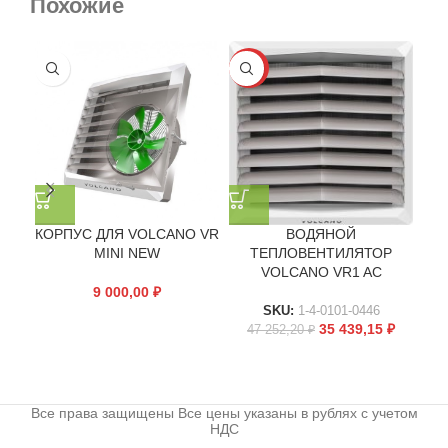
Похожие
-25%
-2
КОРПУС ДЛЯ VOLCANO VR
ВОДЯНОЙ
MINI NEW
ТЕПЛОВЕНТИЛЯТОР
VOLCANO VR1 AC
9 000,00
₽
SKU:
1-4-0101-0446
35 439,15
₽
47 252,20
₽
5
Все права защищены Все цены указаны в рублях с учетом
НДС