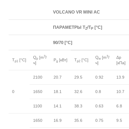
VOLCANO VR MINI AC
ПАРАМЕТРЫ T
/T
[°C]
Z
P
90/70 [°C]
3
3
Q
[m
/
Q
[m
/
Δp
p
w
T
[°C]
P
[кВт]
T
[°C]
p1
g
p2
ч]
ч]
[кПа]
2100
20.7
29.5
0.92
13.9
0
1650
18.1
32.6
0.8
10.7
1100
14.1
38.3
0.63
6.8
1650
16.9
35.6
0.75
9.5