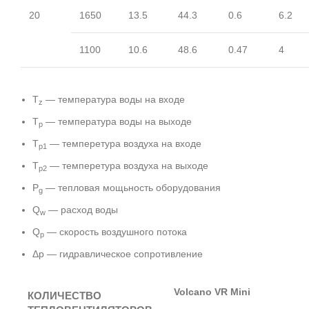
20
1650
13.5
44.3
0.6
6.2
1100
10.6
48.6
0.47
4
T
— температура воды на входе
z
T
— температура воды на выходе
p
T
— темперетура воздуха на входе
p1
T
— темперетура воздуха на выходе
p2
P
— тепловая мощьность оборудования
g
Q
— расход воды
w
Q
— скорость воздушного потока
p
Δp — гидравлическое сопротивление
Volcano VR Mini
КОЛИЧЕСТВО