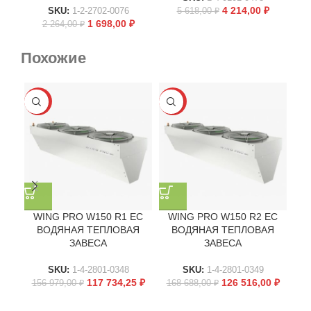
4 214,00
₽
SKU:
1-2-2702-0076
5 618,00
₽
1 698,00
₽
2 264,00
₽
Похожие
-25%
-25%
-2
WING PRO W150 R1 EC
WING PRO W150 R2 EC
W
ВОДЯНАЯ ТЕПЛОВАЯ
ВОДЯНАЯ ТЕПЛОВАЯ
ЗАВЕСА
ЗАВЕСА
SKU:
1-4-2801-0348
SKU:
1-4-2801-0349
117 734,25
₽
126 516,00
₽
156 979,00
₽
168 688,00
₽
20