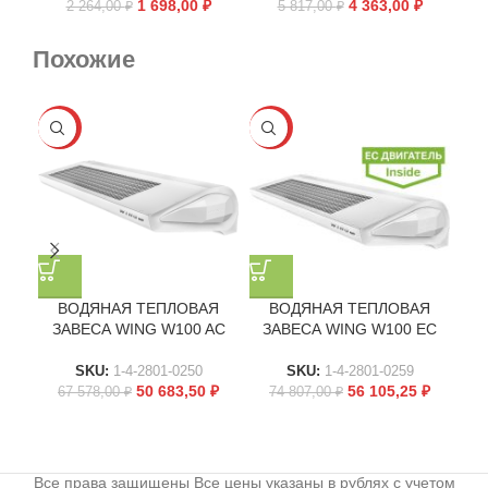
1 698,00
₽
4 363,00
₽
2 264,00
₽
5 817,00
₽
Похожие
-25%
-25%
-2
ВОДЯНАЯ ТЕПЛОВАЯ
ВОДЯНАЯ ТЕПЛОВАЯ
ЗАВЕСА WING W100 AC
ЗАВЕСА WING W100 EC
З
SKU:
1-4-2801-0250
SKU:
1-4-2801-0259
50 683,50
₽
56 105,25
₽
67 578,00
₽
74 807,00
₽
9
Все права защищены Все цены указаны в рублях с учетом