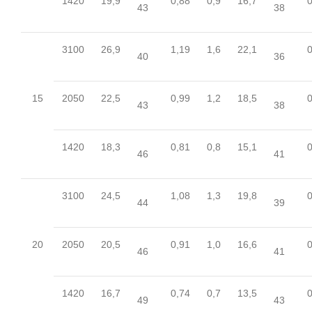
1420
19,9
0,88
0,9
16,7
0
43
38
3100
26,9
1,19
1,6
22,1
0
40
36
15
2050
22,5
0,99
1,2
18,5
0
43
38
1420
18,3
0,81
0,8
15,1
0
46
41
3100
24,5
1,08
1,3
19,8
0
44
39
20
2050
20,5
0,91
1,0
16,6
0
46
41
1420
16,7
0,74
0,7
13,5
0
49
43